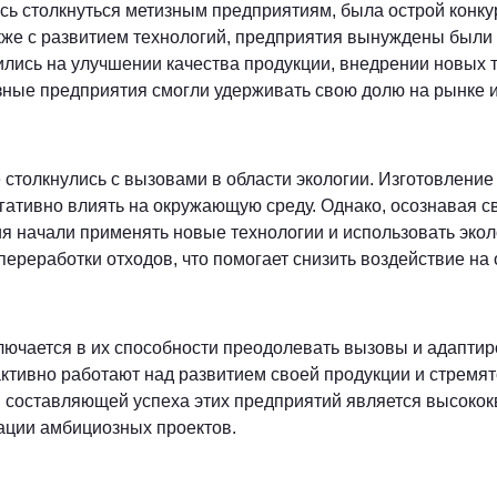
сь столкнуться метизным предприятиям, была острой конк
акже с развитием технологий, предприятия вынуждены были
ились на улучшении качества продукции, внедрении новых 
зные предприятия смогли удерживать свою долю на рынке и
 столкнулись с вызовами в области экологии. Изготовление
егативно влиять на окружающую среду. Однако, осознавая с
я начали применять новые технологии и использовать экол
переработки отходов, что помогает снизить воздействие на
лючается в их способности преодолевать вызовы и адапти
ктивно работают над развитием своей продукции и стремят
й составляющей успеха этих предприятий является высоко
ации амбициозных проектов.