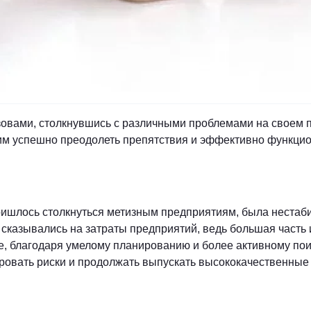
овами, столкнувшись с различными проблемами на своем п
о им успешно преодолеть препятствия и эффективно функци
ришлось столкнуться метизным предприятиям, была нестаби
казывались на затраты предприятий, ведь большая часть и
е, благодаря умелому планированию и более активному по
овать риски и продолжать выпускать высококачественные