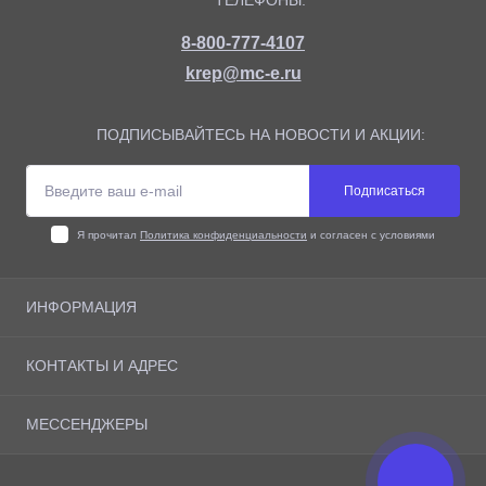
8-800-777-4107
krep@mc-e.ru
ПОДПИСЫВАЙТЕСЬ НА НОВОСТИ И АКЦИИ:
Подписаться
Я прочитал
Политика конфиденциальности
и согласен с условиями
ИНФОРМАЦИЯ
О магазине
КОНТАКТЫ И АДРЕС
Доставка
Оплата
Адрес: г. Москва, Рязанский Проспект 10, офис 505
МЕССЕНДЖЕРЫ
Возврат товара
krep@mc-e.ru
Политика конфиденциальности
Контакты