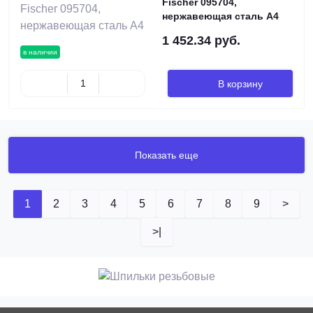
Fischer 095704,
нержавеющая сталь А4
1 452.34 руб.
в наличии
В корзину
Показать еще
1
2
3
4
5
6
7
8
9
>
>|