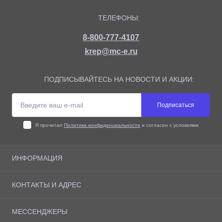
ТЕЛЕФОНЫ:
8-800-777-4107
krep@mc-e.ru
ПОДПИСЫВАЙТЕСЬ НА НОВОСТИ И АКЦИИ:
Подписаться
Я прочитал
Политика конфиденциальности
и согласен с условиями
ИНФОРМАЦИЯ
О магазине
КОНТАКТЫ И АДРЕС
Доставка
Оплата
Адрес: г. Москва, Рязанский Проспект 10, офис 505
МЕССЕНДЖЕРЫ
Возврат товара