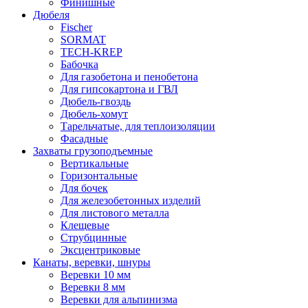
Финишные
Дюбеля
Fischer
SORMAT
TECH-KREP
Бабочка
Для газобетона и пенобетона
Для гипсокартона и ГВЛ
Дюбель-гвоздь
Дюбель-хомут
Тарельчатые, для теплоизоляции
Фасадные
Захваты грузоподъемные
Вертикальные
Горизонтальные
Для бочек
Для железобетонных изделий
Для листового металла
Клещевые
Струбцинные
Эксцентриковые
Канаты, веревки, шнуры
Веревки 10 мм
Веревки 8 мм
Веревки для альпинизма