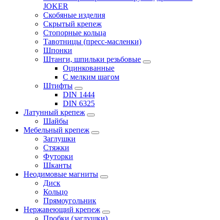
JOKER
Скобяные изделия
Скрытый крепеж
Стопорные кольца
Тавотницы (пресс-масленки)
Шпонки
Штанги, шпильки резьбовые
Оцинкованные
С мелким шагом
Штифты
DIN 1444
DIN 6325
Латунный крепеж
Шайбы
Мебельный крепеж
Заглушки
Стяжки
Футорки
Шканты
Неодимовые магниты
Диск
Кольцо
Прямоугольник
Нержавеющий крепеж
Пробки (заглушки)