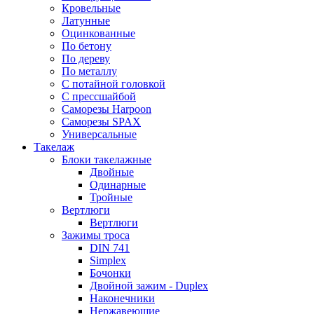
Кровельные
Латунные
Оцинкованные
По бетону
По дереву
По металлу
С потайной головкой
С прессшайбой
Саморезы Harpoon
Саморезы SPAX
Универсальные
Такелаж
Блоки такелажные
Двойные
Одинарные
Тройные
Вертлюги
Вертлюги
Зажимы троса
DIN 741
Simplex
Бочонки
Двойной зажим - Duplex
Наконечники
Нержавеющие