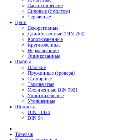
Сантехнические
Силовые (с болтом)
Червячные
Цепи
Декоративные
Длиннозвенные (DIN 763)
Короткозвенные
Круглозвенные
Нержавеющие
Оцинкованные
Шайбы
Плоские
Пружинные (гровера)
Стопорные
Тарельчатые
Увеличенные DIN 9021
Уплотнительные
Утолщенные
Шплинты
DIN 11024
DIN 94
Такелаж
Крюки такелажные