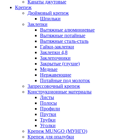
Канаты джутовые
Крепеж
Дюймовый крепеж
Шпильки
Заклепки
Вытяжные алюминиевые
Вытяжные потайные
Вытяжные сталь-сталь
Гайки-заклепки
Заклепки 4,8
Заклепочники
Закрытые (глухие)
Медные
Нержавеющие
Потайные под молоток
Запрессовочный крепеж
Конструкционные материалы
Листы
Полосы
Профили
Прутки
Трубки
Уголки
Крепеж MUNGO (МУНГО)
Крепеж для опалубки