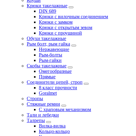
Коуши
Крюки такелажные
DIN 689
Крюки с вилочным соединением
Крюки с замком
Крюки с открытым зевом
Крюки с проушиной
Обухи такелажные
Рым болт, рым гайка
Нержавеющие
Рым-болты
Рым-гайки
Скобы такелажные
Омегообразные
Прямые
Соединители цепей, строп
8 класс прочности
Goralmet
Стропы
Стяжные ремни
С храповым механизмом
Тали и лебедки
Талрепы
Вилка-вилка
Кольцо-кольцо