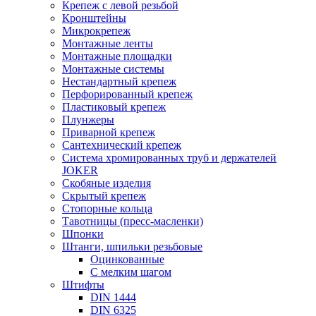
Крепеж с левой резьбой
Кронштейны
Микрокрепеж
Монтажные ленты
Монтажные площадки
Монтажные системы
Нестандартный крепеж
Перфорированный крепеж
Пластиковый крепеж
Плунжеры
Приварной крепеж
Сантехнический крепеж
Система хромированных труб и держателей
JOKER
Скобяные изделия
Скрытый крепеж
Стопорные кольца
Тавотницы (пресс-масленки)
Шпонки
Штанги, шпильки резьбовые
Оцинкованные
С мелким шагом
Штифты
DIN 1444
DIN 6325