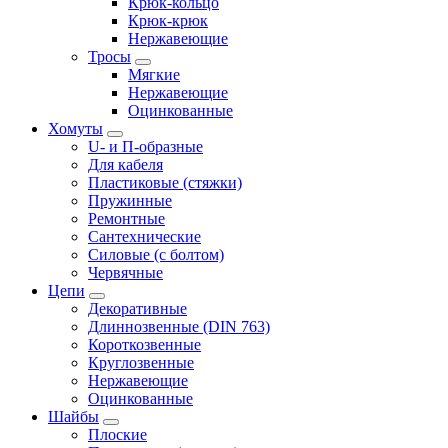
Крюк-кольцо
Крюк-крюк
Нержавеющие
Тросы
Мягкие
Нержавеющие
Оцинкованные
Хомуты
U- и П-образные
Для кабеля
Пластиковые (стяжки)
Пружинные
Ремонтные
Сантехнические
Силовые (с болтом)
Червячные
Цепи
Декоративные
Длиннозвенные (DIN 763)
Короткозвенные
Круглозвенные
Нержавеющие
Оцинкованные
Шайбы
Плоские