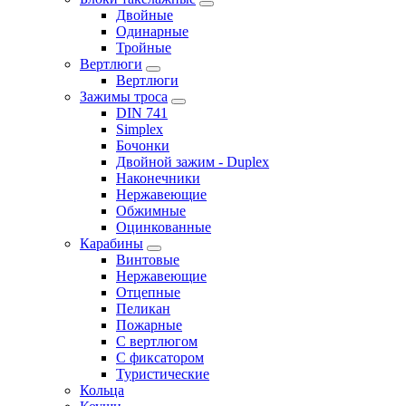
Двойные
Одинарные
Тройные
Вертлюги
Вертлюги
Зажимы троса
DIN 741
Simplex
Бочонки
Двойной зажим - Duplex
Наконечники
Нержавеющие
Обжимные
Оцинкованные
Карабины
Винтовые
Нержавеющие
Отцепные
Пеликан
Пожарные
С вертлюгом
С фиксатором
Туристические
Кольца