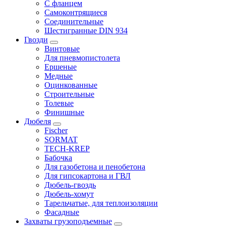
С фланцем
Самоконтрящиеся
Соединительные
Шестигранные DIN 934
Гвозди
Винтовые
Для пневмопистолета
Ершеные
Медные
Оцинкованные
Строительные
Толевые
Финишные
Дюбеля
Fischer
SORMAT
TECH-KREP
Бабочка
Для газобетона и пенобетона
Для гипсокартона и ГВЛ
Дюбель-гвоздь
Дюбель-хомут
Тарельчатые, для теплоизоляции
Фасадные
Захваты грузоподъемные