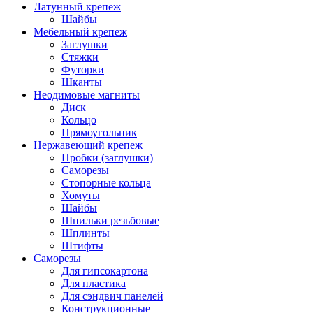
Латунный крепеж
Шайбы
Мебельный крепеж
Заглушки
Стяжки
Футорки
Шканты
Неодимовые магниты
Диск
Кольцо
Прямоугольник
Нержавеющий крепеж
Пробки (заглушки)
Саморезы
Стопорные кольца
Хомуты
Шайбы
Шпильки резьбовые
Шплинты
Штифты
Саморезы
Для гипсокартона
Для пластика
Для сэндвич панелей
Конструкционные