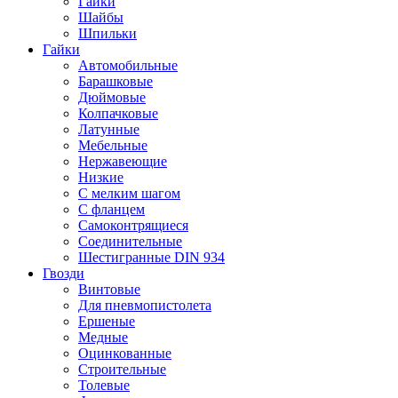
Гайки
Шайбы
Шпильки
Гайки
Автомобильные
Барашковые
Дюймовые
Колпачковые
Латунные
Мебельные
Нержавеющие
Низкие
С мелким шагом
С фланцем
Самоконтрящиеся
Соединительные
Шестигранные DIN 934
Гвозди
Винтовые
Для пневмопистолета
Ершеные
Медные
Оцинкованные
Строительные
Толевые