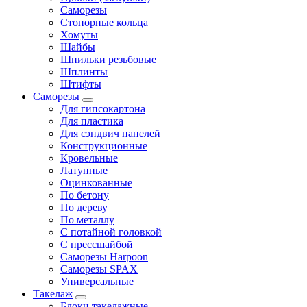
Саморезы
Стопорные кольца
Хомуты
Шайбы
Шпильки резьбовые
Шплинты
Штифты
Саморезы
Для гипсокартона
Для пластика
Для сэндвич панелей
Конструкционные
Кровельные
Латунные
Оцинкованные
По бетону
По дереву
По металлу
С потайной головкой
С прессшайбой
Саморезы Harpoon
Саморезы SPAX
Универсальные
Такелаж
Блоки такелажные