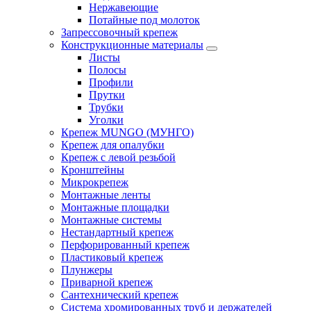
Нержавеющие
Потайные под молоток
Запрессовочный крепеж
Конструкционные материалы
Листы
Полосы
Профили
Прутки
Трубки
Уголки
Крепеж MUNGO (МУНГО)
Крепеж для опалубки
Крепеж с левой резьбой
Кронштейны
Микрокрепеж
Монтажные ленты
Монтажные площадки
Монтажные системы
Нестандартный крепеж
Перфорированный крепеж
Пластиковый крепеж
Плунжеры
Приварной крепеж
Сантехнический крепеж
Система хромированных труб и держателей