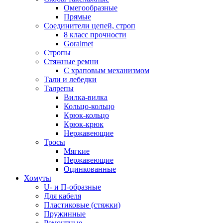
Омегообразные
Прямые
Соединители цепей, строп
8 класс прочности
Goralmet
Стропы
Стяжные ремни
С храповым механизмом
Тали и лебедки
Талрепы
Вилка-вилка
Кольцо-кольцо
Крюк-кольцо
Крюк-крюк
Нержавеющие
Тросы
Мягкие
Нержавеющие
Оцинкованные
Хомуты
U- и П-образные
Для кабеля
Пластиковые (стяжки)
Пружинные
Ремонтные