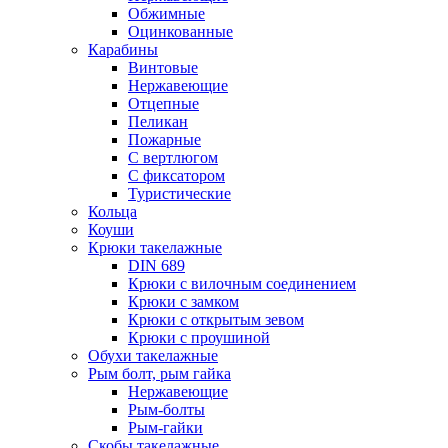
Обжимные
Оцинкованные
Карабины
Винтовые
Нержавеющие
Отцепные
Пеликан
Пожарные
С вертлюгом
С фиксатором
Туристические
Кольца
Коуши
Крюки такелажные
DIN 689
Крюки с вилочным соединением
Крюки с замком
Крюки с открытым зевом
Крюки с проушиной
Обухи такелажные
Рым болт, рым гайка
Нержавеющие
Рым-болты
Рым-гайки
Скобы такелажные