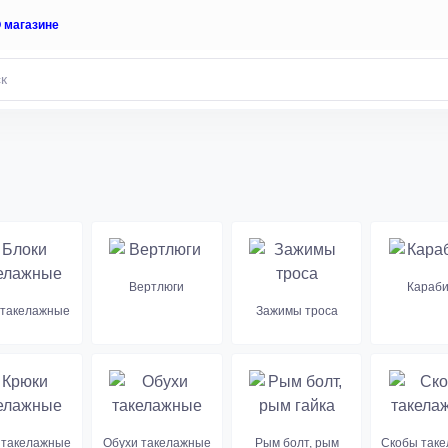
 магазине
Вертлюги
Караб
 такелажные
Зажимы троса
 такелажные
Обухи такелажные
Рым болт, рым
Скобы так