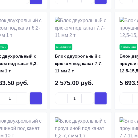
ичии
в наличии
в наличии
к двухрольный с
Блок двухрольный с
Блок дв
 из цветных
Высокопрочные винты
ом под канат 6,2-
крюком под канат 7,7-
проушин
лов
От 300 руб/кг.
мм 1 т
11 мм 2 т
12,5-15,
От 200 руб/кг.
33.50 руб.
2 575.00 руб.
5 693.