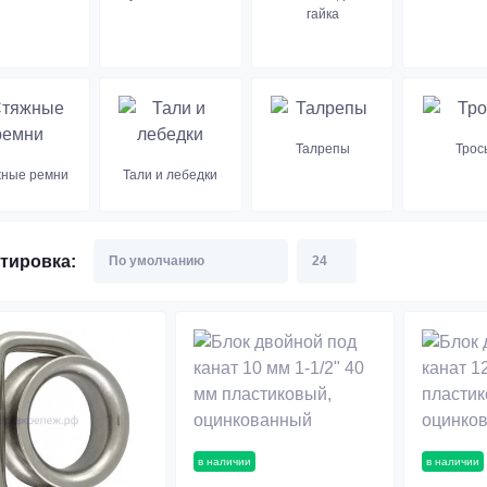
гайка
Талрепы
Трос
ные ремни
Тали и лебедки
тировка:
в наличии
в наличии