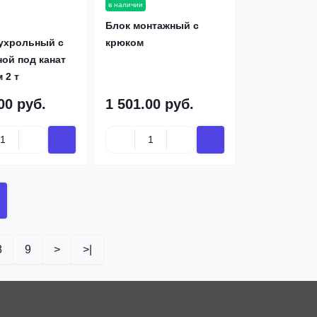
в наличии
Блок монтажный с
Купить
Купить
ухрольный с
крюком
ой под канат
 2 т
00 руб.
1 501.00 руб.
8
9
>
>|