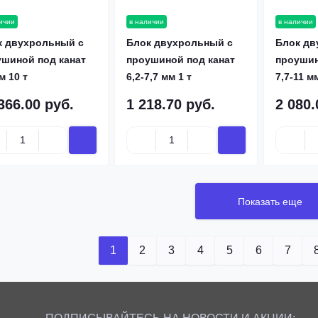
ичии
в наличии
в наличии
Купить
Купить
к двухрольный с
Блок двухрольный с
Блок дв
ушиной под канат
проушиной под канат
проушин
м 10 т
6,2-7,7 мм 1 т
7,7-11 мм
366.00 руб.
1 218.70 руб.
2 080.
Показать еще
1
2
3
4
5
6
7