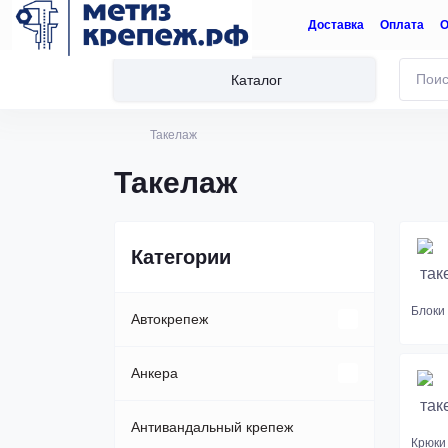
Доставка
Оплата
О
Каталог
Такелаж
Такелаж
Категории
Блоки
Автокрепеж
Клипсы, пистоны
Анкера
Пластиковые автозаклепки
Анкер-болт
Антивандальный крепеж
Крюки