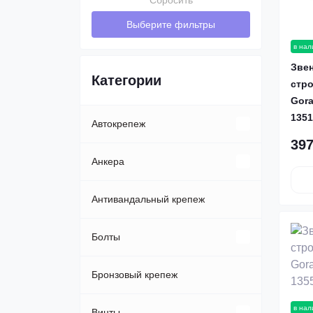
Сбросить
Выберите фильтры
в нал
Звен
Категории
стро
Gor
1351
Автокрепеж
397
Клипсы, пистоны
Анкера
Пластиковые автозаклепки
Анкер-болт
Антивандальный крепеж
Анкер-клин
Болты
Анкер-шпилька
Автомобильные
Бронзовый крепеж
в нал
Анкера Fisher
Болты DIN 931
Винты