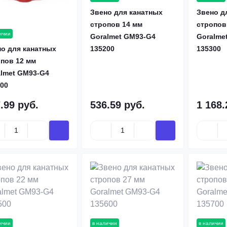
Звено для канатных
Звено д
стропов 14 мм
стропов
ичии
Goralmet GM93-G4
Goralme
о для канатных
135200
135300
пов 12 мм
almet GM93-G4
00
.99 руб.
536.59 руб.
1 168.
ичии
в наличии
в наличии