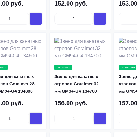
.00 руб.
152.00 руб.
153.00
ичии
в наличии
в наличии
о для канатных
Звено для канатных
Звено д
пов Goralmet 28
стропов Goralmet 32
стропов
GM94-G4 134600
мм GM94-G4 134700
мм GM94
.00 руб.
156.00 руб.
157.00