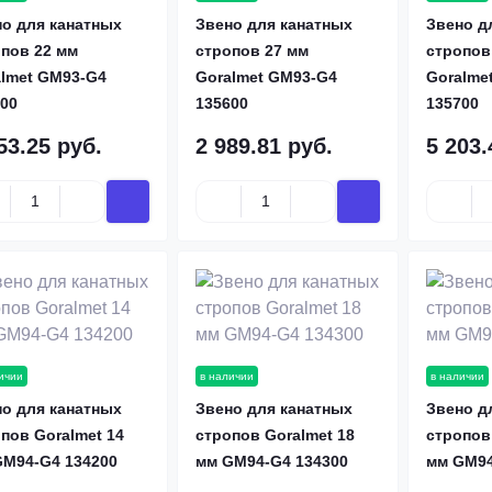
о для канатных
Звено для канатных
Звено д
пов 22 мм
стропов 27 мм
стропов
almet GM93-G4
Goralmet GM93-G4
Goralme
00
135600
135700
53.25 руб.
2 989.81 руб.
5 203.
ичии
в наличии
в наличии
о для канатных
Звено для канатных
Звено д
пов Goralmet 14
стропов Goralmet 18
стропов
GM94-G4 134200
мм GM94-G4 134300
мм GM94