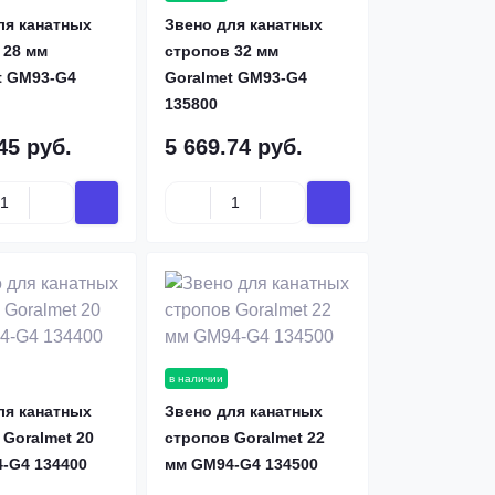
ля канатных
Звено для канатных
 28 мм
стропов 32 мм
t GM93-G4
Goralmet GM93-G4
135800
45 руб.
5 669.74 руб.
в наличии
ля канатных
Звено для канатных
 Goralmet 20
стропов Goralmet 22
-G4 134400
мм GM94-G4 134500