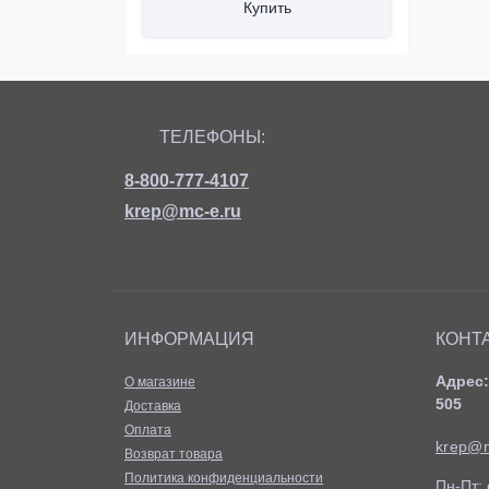
ь
Купить
ТЕЛЕФОНЫ:
8-800-777-4107
krep@mc-e.ru
ИНФОРМАЦИЯ
КОНТ
Адрес:
О магазине
505
Доставка
Оплата
krep@m
Возврат товара
Политика конфиденциальности
Пн-Пт: 