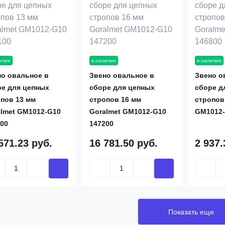
ичии
в наличии
в наличии
но овальное в
Звено овальное в
Звено о
ре для цепных
сборе для цепных
сборе д
пов 13 мм
стропов 16 мм
стропов
almet GM1012-G10
Goralmet GM1012-G10
GM1012-
00
147200
571.23 руб.
16 781.50 руб.
2 937.
Показать еще