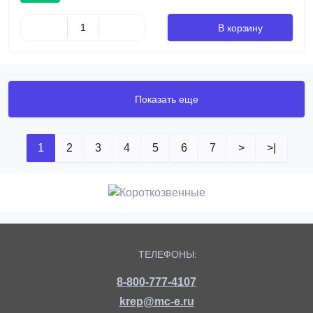
В корзину
Показать еще
1
2
3
4
5
6
7
>
>|
ТЕЛЕФОНЫ:
8-800-777-4107
krep@mc-e.ru