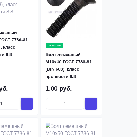
емешный
ГОСТ 7786-81
в наличии
), класс
Болт лемешный
ти 8.8
М10х40 ГОСТ 7786-81
(DIN 608), класс
прочности 8.8
уб.
1.00 руб.