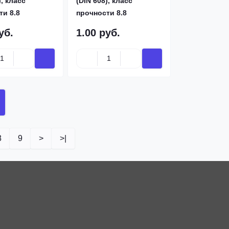
), класс
(DIN 608), класс
ти 8.8
прочности 8.8
уб.
1.00 руб.
8
9
>
>|