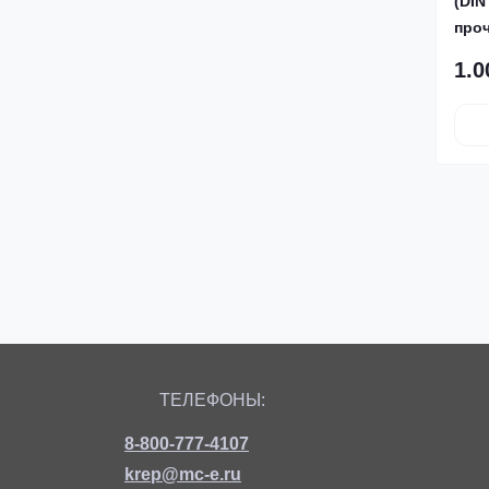
(DIN
проч
DIN 6325
1.0
ТЕЛЕФОНЫ:
8-800-777-4107
krep@mc-e.ru