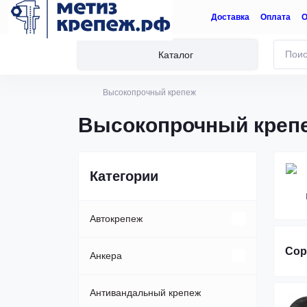
Доставка
Оплата
О
Каталог
Высокопрочный крепеж
Высокопрочный креп
Категории
Автокрепеж
Сор
Клипсы, пистоны
Анкера
Пластиковые автозаклепки
Анкер-болт
Антивандальный крепеж