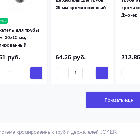
Держатель для трубы
Труба о
25 мм хромированный
хромиро
Джокер
ичии
жатель для трубы
м, 30x15 мм,
мированный
51 руб.
64.36 руб.
212.86
Показать еще