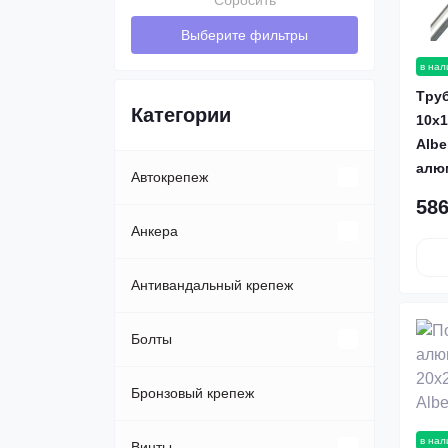
Сбросить
Выберите фильтры
в нал
Tруб
Категории
10х1
Albe
алю
Автокрепеж
586
Клипсы, пистоны
Анкера
Пластиковые автозаклепки
Анкер-болт
Антивандальный крепеж
Анкер-клин
Болты
Анкер-шпилька
Автомобильные
Бронзовый крепеж
в нал
Анкера Fisher
Болты DIN 931
Винты