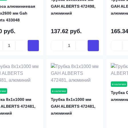
оса алюминиевая
GAH ALBERTS 472498,
GAH ALB
х2600 мм Gah
алюминий
алюмин
rts 433048
0 руб.
137.62 руб.
165.34
в наличии
ичии
в наличии
Трубка 
ка 8х1х1000 мм
Трубка 8х1х1000 мм
алюмин
 ALBERTS 472481,
GAH ALBERTS 472481,
миний
алюминий