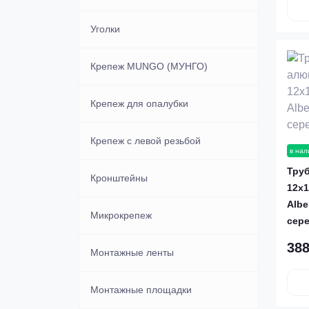
Медные
Уголки
Нержавеющие
Крепеж MUNGO (МУНГО)
Потайные под молоток
Крепеж для опалубки
Крепеж с левой резьбой
в нал
Тру
Кронштейны
12х1
Albe
Микрокрепеж
сер
388
Монтажные ленты
Монтажные площадки