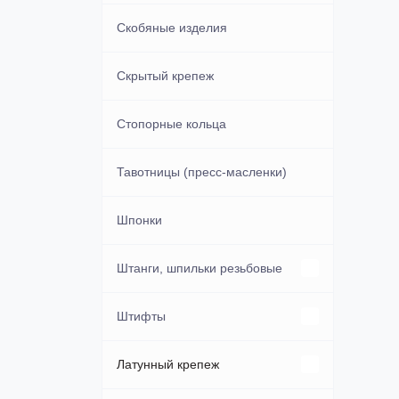
Скобяные изделия
Скрытый крепеж
Стопорные кольца
Тавотницы (пресс-масленки)
Шпонки
Штанги, шпильки резьбовые
Оцинкованные
Штифты
С мелким шагом
DIN 1444
Латунный крепеж