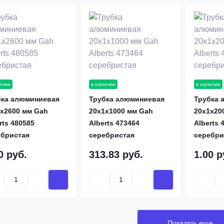
ичии
в наличии
в наличии
бка алюминиевая
Трубка алюминиевая
Трубка 
х2600 мм Gah
20х1х1000 мм Gah
20х1х20
rts 480585
Alberts 473464
Alberts 
ебристая
серебристая
серебри
0 руб.
313.83 руб.
1.00 р
Показать еще